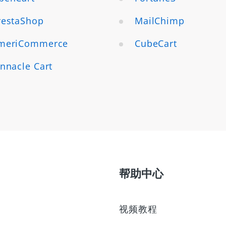
restaShop
MailChimp
meriCommerce
CubeCart
innacle Cart
帮助中心
视频教程