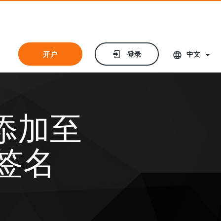
开户
开户
登录
登录
中文
添加至
k 签名