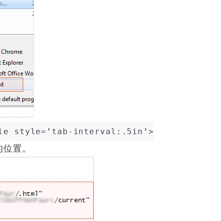
le style=’tab-interval:.5in’>
的位置。